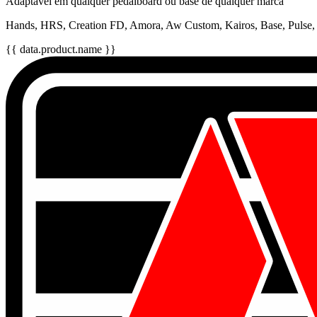
Adaptável em qualquer pedalboard ou base de qualquer marca
Hands, HRS, Creation FD, Amora, Aw Custom, Kairos, Base, Pulse, 
{{ data.product.name }}