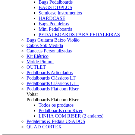
Bags Pedalboards
BAGS DUPLOS
Semicase Instrumentos
HARDCASE
Bags Pedaleiras
Mini Pedalboards
PEDALBOARDS PARA PEDALEIRAS
Bags Guitarra Baixo Violão
Cabos Sob Medida
Canecas Personalizadas
Kit Elétrico
Molde Pintura
OUTLET
Pedalboards Articulados
Pedalboards Clássicos LT
Pedalboards Clássicos LT-1
Pedalboards Flat com Riser
Voltar
Pedalboards Flat com Riser
Todos os produtos
Pedalboards com Rizer
LINHA COM RISER (2 andares)
Pedaleiras & Pedais USADOS
QUAD CORTEX