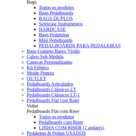
Bags
Todos os produtos
Bags Pedalboards
BAGS DUPLOS
Semicase Instrumentos
HARDCASE
Bags Pedaleiras
Mini Pedalboards
PEDALBOARDS PARA PEDALEIRAS
Bags Guitarra Baixo Violão
Cabos Sob Medida
Canecas Personalizadas
Kit Elétrico
Molde Pintura
OUTLET
Pedalboards Articulados
Pedalboards Clássicos LT
Pedalboards Clássicos LT-1
Pedalboards Flat com Riser
Voltar
Pedalboards Flat com Riser
Todos os produtos
Pedalboards com Rizer
LINHA COM RISER (2 andares)
Pedaleiras & Pedais USADOS