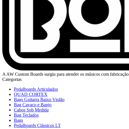
A AW Custom Boards surgiu para atender os músicos com fabricação 
Categorias
Pedalboards Articulados
QUAD CORTEX
Bags Guitarra Baixo Violão
Bag Cavaco e Banjo
Cabos Sob Medida
Bag Teclados
Bags
Pedalboards Clássicos LT