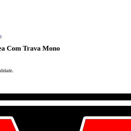
o
mea Com Trava Mono
lidade.