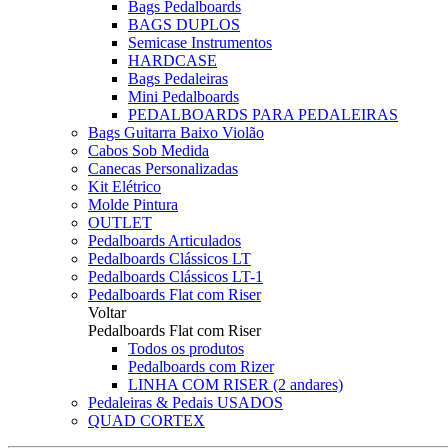
Bags Pedalboards
BAGS DUPLOS
Semicase Instrumentos
HARDCASE
Bags Pedaleiras
Mini Pedalboards
PEDALBOARDS PARA PEDALEIRAS
Bags Guitarra Baixo Violão
Cabos Sob Medida
Canecas Personalizadas
Kit Elétrico
Molde Pintura
OUTLET
Pedalboards Articulados
Pedalboards Clássicos LT
Pedalboards Clássicos LT-1
Pedalboards Flat com Riser
Voltar
Pedalboards Flat com Riser
Todos os produtos
Pedalboards com Rizer
LINHA COM RISER (2 andares)
Pedaleiras & Pedais USADOS
QUAD CORTEX