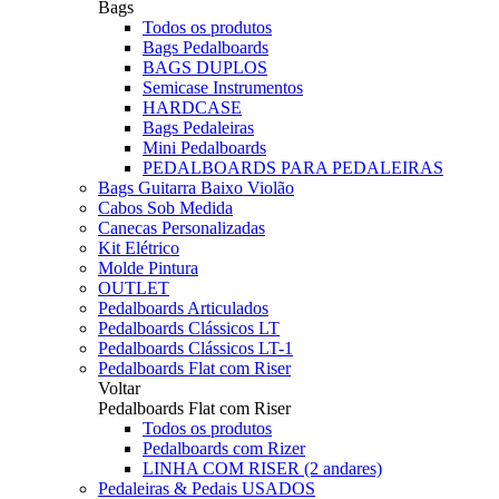
Bags
Todos os produtos
Bags Pedalboards
BAGS DUPLOS
Semicase Instrumentos
HARDCASE
Bags Pedaleiras
Mini Pedalboards
PEDALBOARDS PARA PEDALEIRAS
Bags Guitarra Baixo Violão
Cabos Sob Medida
Canecas Personalizadas
Kit Elétrico
Molde Pintura
OUTLET
Pedalboards Articulados
Pedalboards Clássicos LT
Pedalboards Clássicos LT-1
Pedalboards Flat com Riser
Voltar
Pedalboards Flat com Riser
Todos os produtos
Pedalboards com Rizer
LINHA COM RISER (2 andares)
Pedaleiras & Pedais USADOS