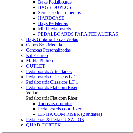
Bags Pedalboards
BAGS DUPLOS
Semicase Instrumentos
HARDCASE
Bags Pedaleiras
Mini Pedalboards
PEDALBOARDS PARA PEDALEIRAS
Bags Guitarra Baixo Violão
Cabos Sob Medida
Canecas Personalizadas
Kit Elétrico
Molde Pintura
OUTLET
Pedalboards Articulados
Pedalboards Clássicos LT
Pedalboards Clássicos LT-1
Pedalboards Flat com Riser
Voltar
Pedalboards Flat com Riser
Todos os produtos
Pedalboards com Rizer
LINHA COM RISER (2 andares)
Pedaleiras & Pedais USADOS
QUAD CORTEX